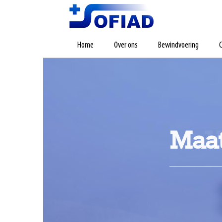
Home
Over ons
Bewindvoering
C
Maat
V