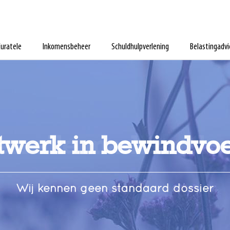
uratele
Inkomensbeheer
Schuldhulpverlening
Belastingadvi
werk in bewindvo
an alle markten thu
Wij kennen geen standaard dossier
Wij overzien het speelveld