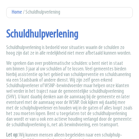
U bent hier
Home
/ Schuldhulpverlening
Schuldhulpverlening
Schuldhulpverlening is bedoeld voor situaties waarin de schulden zo
hoog zijn dat ze in alle redelijkheid niet meer afbetaald kunnen worden.
We spreken dan over problematische schulden: u bent niet in staat
om binnen 3 jaar al uw schulden af te lossen. Veel gemeentes bieden
hierbij assistentie op het gebied van schuldpreventie en schuldsanering
via een Stadsbank of andere dienst. Wij zijn zelf geen erkend
Schuldhulpverlener of WSNP-bewindvoerder maar helpen onze klanten
wel verder in het traject naar de gemeentelijke schuldhulpverlening
(SHV). U kunt daarbij denken aan de aanvraag bij de gemeente en later
eventueel met de aanvraag voor de WSNP. Ook kijken wij daarbij mee
met de schulphulpverlener en houden wij in de gaten of alles loopt zoals
het zou moeten lopen. Bent u toegelaten tot de schuldhulpverlening
dan wordt er van u ook een actieve houding verlangd door de gemeente:
de schuldhulpverlening is, net als bewindvoering, een teamsport.
Let op:
Wij kunnen mensen alleen begeleiden naar een schulphulp-