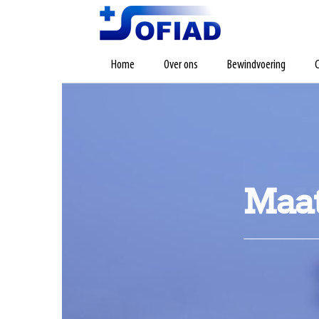
Home
Over ons
Bewindvoering
C
Maat
V