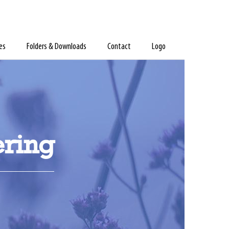
es
Folders & Downloads
Contact
Logo
ering
is