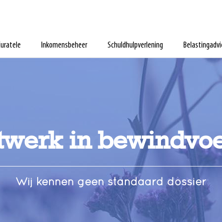
uratele
Inkomensbeheer
Schuldhulpverlening
Belastingadvi
werk in bewindvo
an alle markten thu
Wij kennen geen standaard dossier
Wij overzien het speelveld