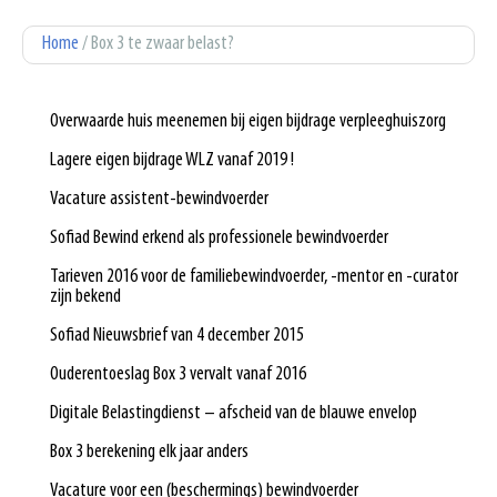
U bent hier
Home
/ Box 3 te zwaar belast?
Overwaarde huis meenemen bij eigen bijdrage verpleeghuiszorg
Lagere eigen bijdrage WLZ vanaf 2019 !
Vacature assistent-bewindvoerder
Sofiad Bewind erkend als professionele bewindvoerder
Tarieven 2016 voor de familiebewindvoerder, -mentor en -curator
zijn bekend
Sofiad Nieuwsbrief van 4 december 2015
Ouderentoeslag Box 3 vervalt vanaf 2016
Digitale Belastingdienst – afscheid van de blauwe envelop
Box 3 berekening elk jaar anders
Vacature voor een (beschermings) bewindvoerder